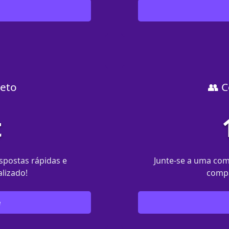
reto
👥 
t
espostas rápidas e
Junte-se a uma com
lizado!
compa
e