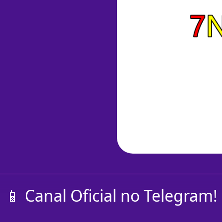
📱 Canal Oficial no Telegram!