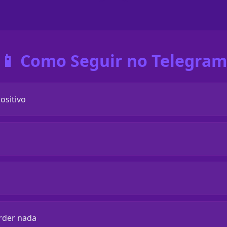
📱 Como Seguir no Telegram
ositivo
erder nada