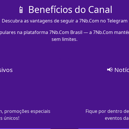
📱 Benefícios do Canal
Descubra as vantagens de seguir a 7Nb.Com no Telegram
opulares na plataforma 7Nb.Com Brasil — a 7Nb.Com mantém
sem limites.
sivos
📢 Notí
m, promoções especiais
Fique por dentro d
s únicos!
eventos da