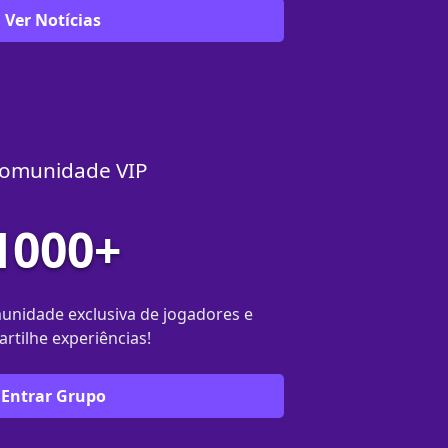
Ver Notícias
Comunidade VIP
1000+
unidade exclusiva de jogadores e
rtilhe experiências!
Entrar Grupo