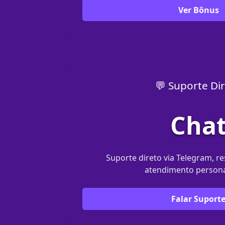
Ver Bônus
💬 Suporte Di
Cha
Suporte direto via Telegram, r
atendimento persona
Falar Suport