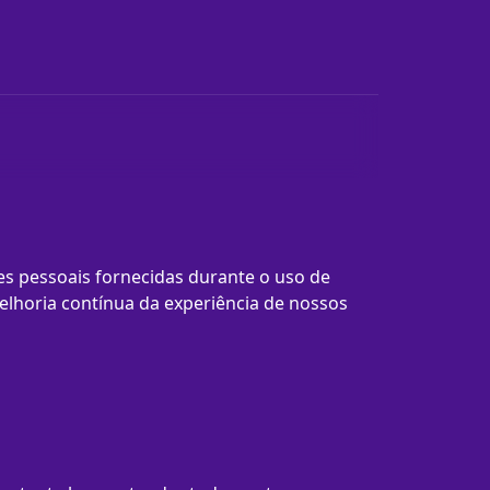
s pessoais fornecidas durante o uso de
elhoria contínua da experiência de nossos