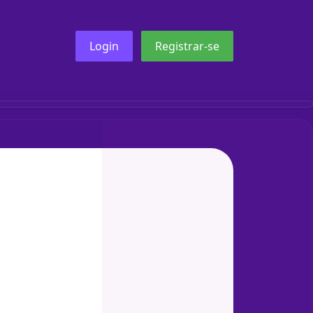
Login
Registrar-se