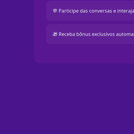
💬 Participe das conversas e interaj
🎁 Receba bônus exclusivos autom