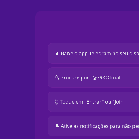
📱 Baixe o app Telegram no seu disp
🔍 Procure por "@79KOficial"
👆 Toque em "Entrar" ou "Join"
🔔 Ative as notificações para não p