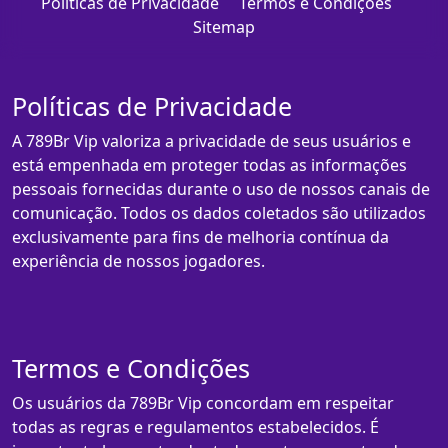
Políticas de Privacidade
Termos e Condições
Sitemap
Políticas de Privacidade
A 789Br Vip valoriza a privacidade de seus usuários e
está empenhada em proteger todas as informações
pessoais fornecidas durante o uso de nossos canais de
comunicação. Todos os dados coletados são utilizados
exclusivamente para fins de melhoria contínua da
experiência de nossos jogadores.
Termos e Condições
Os usuários da 789Br Vip concordam em respeitar
todas as regras e regulamentos estabelecidos. É