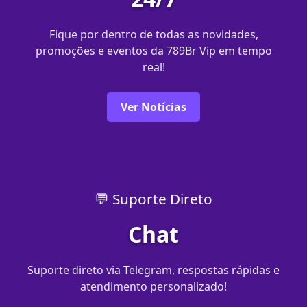
Fique por dentro de todas as novidades,
promoções e eventos da 789Br Vip em tempo
real!
Ver Notícias
💬 Suporte Direto
Chat
Suporte direto via Telegram, respostas rápidas e
atendimento personalizado!