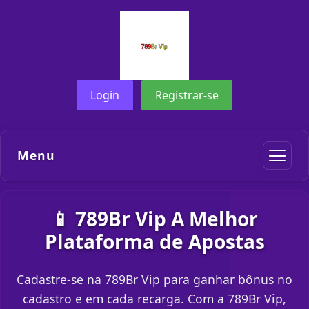
Login
Registrar-se
Menu
📱 789Br Vip A Melhor
Plataforma de Apostas
Cadastre-se na 789Br Vip para ganhar bônus no
cadastro e em cada recarga. Com a 789Br Vip,