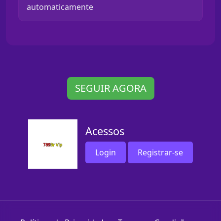
automaticamente
SEGUIR AGORA
Acessos
Login
Registrar-se