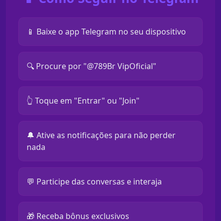
📱 Baixe o app Telegram no seu dispositivo
🔍 Procure por "@789Br VipOficial"
👆 Toque em "Entrar" ou "Join"
🔔 Ative as notificações para não perder
nada
💬 Participe das conversas e interaja
🎁 Receba bônus exclusivos