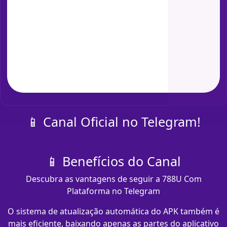
📱 Canal Oficial no Telegram!
📱 Benefícios do Canal
Descubra as vantagens de seguir a 788U Com
Plataforma no Telegram
O sistema de atualização automática do APK também é
mais eficiente, baixando apenas as partes do aplicativo