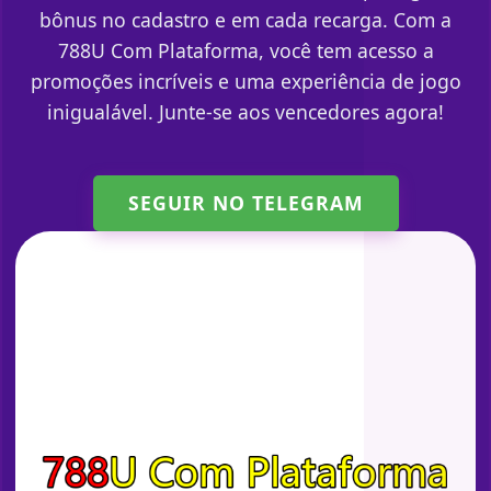
bônus no cadastro e em cada recarga. Com a
788U Com Plataforma, você tem acesso a
promoções incríveis e uma experiência de jogo
inigualável. Junte-se aos vencedores agora!
SEGUIR NO TELEGRAM