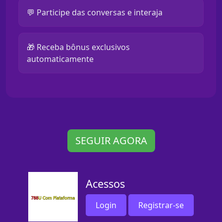
💬 Participe das conversas e interaja
🎁 Receba bônus exclusivos
automaticamente
SEGUIR AGORA
Acessos
Login
Registrar-se