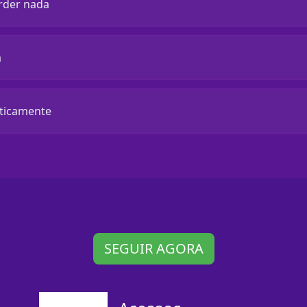
erder nada
a
aticamente
SEGUIR AGORA