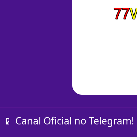
📱 Canal Oficial no Telegram!