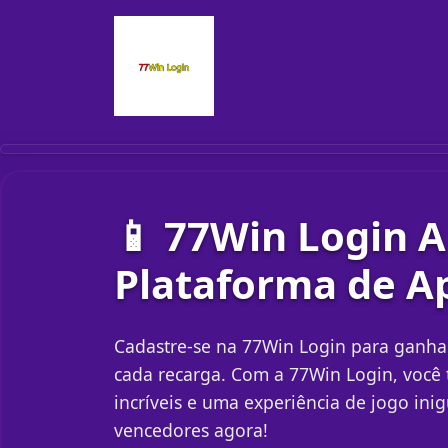
📱 77Win Login 
Plataforma de A
Cadastre-se na 77Win Login para ganha
cada recarga. Com a 77Win Login, você
incríveis e uma experiência de jogo inig
vencedores agora!