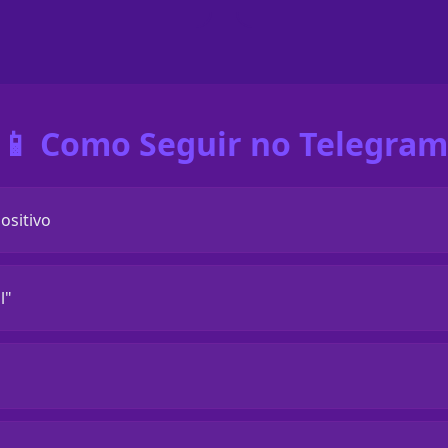
📱 Como Seguir no Telegram
ositivo
l"