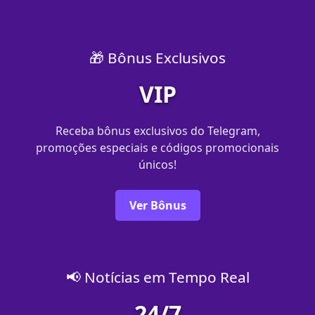
🎁 Bônus Exclusivos
VIP
Receba bônus exclusivos do Telegram,
promoções especiais e códigos promocionais
únicos!
Ver Bônus
📢 Notícias em Tempo Real
24/7