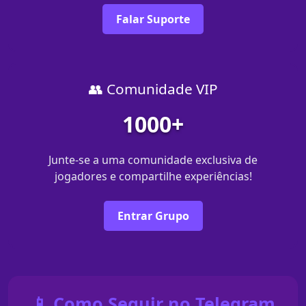
Falar Suporte
👥 Comunidade VIP
1000+
Junte-se a uma comunidade exclusiva de
jogadores e compartilhe experiências!
Entrar Grupo
📱 Como Seguir no Telegram