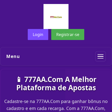
Login
Registrar-se
Menu
📱 777AA.Com A Melhor
Plataforma de Apostas
Cadastre-se na 777AA.Com para ganhar bônus no
cadastro e em cada recarga. Com a 777AA.Com,