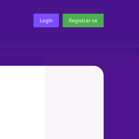
Login
Registrar-se