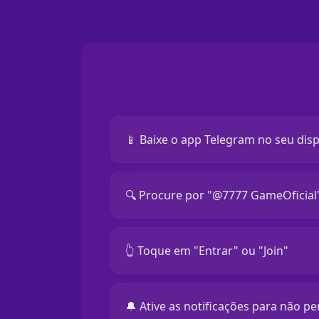
📱 Baixe o app Telegram no seu disp
🔍 Procure por "@7777 GameOficial
👆 Toque em "Entrar" ou "Join"
🔔 Ative as notificações para não p