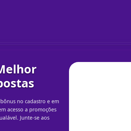
Melhor
postas
 bônus no cadastro e em
tem acesso a promoções
ualável. Junte-se aos