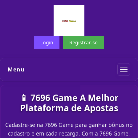
Login
Registrar-se
Menu
📱 7696 Game A Melhor
Plataforma de Apostas
Cadastre-se na 7696 Game para ganhar bônus no
cadastro e em cada recarga. Com a 7696 Game,