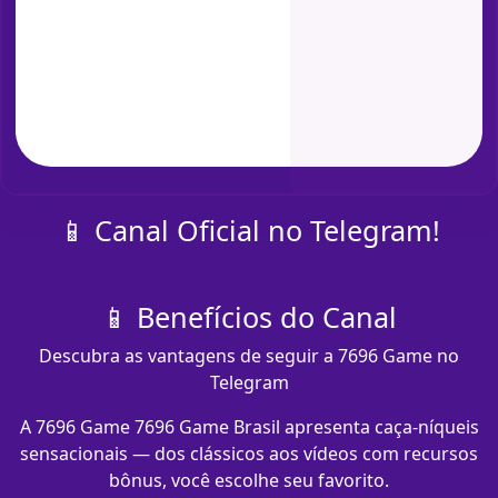
📱 Canal Oficial no Telegram!
📱 Benefícios do Canal
Descubra as vantagens de seguir a 7696 Game no
Telegram
A 7696 Game 7696 Game Brasil apresenta caça-níqueis
sensacionais — dos clássicos aos vídeos com recursos
bônus, você escolhe seu favorito.