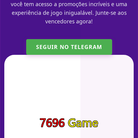
você tem acesso a promoções incríveis e uma
experiência de jogo inigualável. Junte-se aos
vencedores agora!
SEGUIR NO TELEGRAM