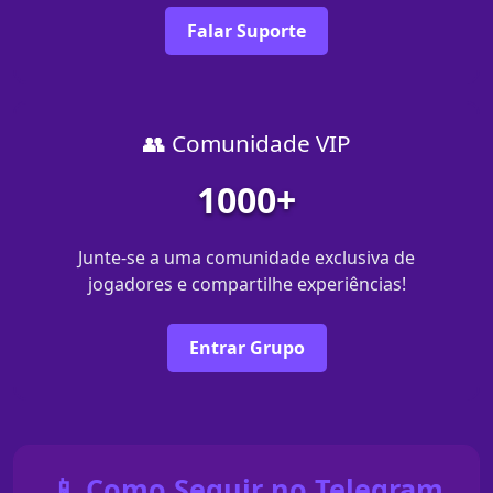
Falar Suporte
👥 Comunidade VIP
1000+
Junte-se a uma comunidade exclusiva de
jogadores e compartilhe experiências!
Entrar Grupo
📱 Como Seguir no Telegram