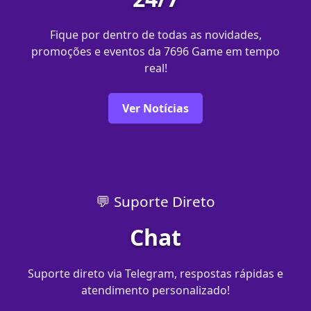
Fique por dentro de todas as novidades,
promoções e eventos da 7696 Game em tempo
real!
Ver Notícias
💬 Suporte Direto
Chat
Suporte direto via Telegram, respostas rápidas e
atendimento personalizado!