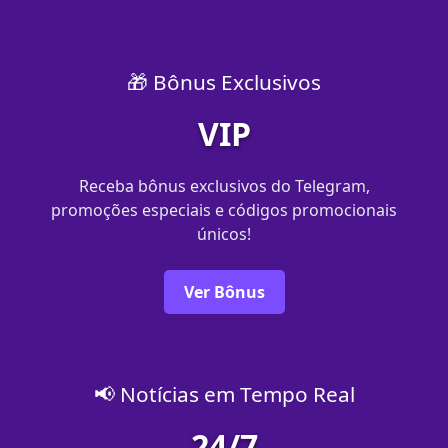
🎁 Bônus Exclusivos
VIP
Receba bônus exclusivos do Telegram,
promoções especiais e códigos promocionais
únicos!
Ver Bônus
📢 Notícias em Tempo Real
24/7