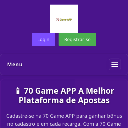
Login
Registrar-se
Menu
📱 70 Game APP A Melhor
Plataforma de Apostas
Cadastre-se na 70 Game APP para ganhar bônus
no cadastro e em cada recarga. Com a 70 Game