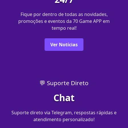
Fique por dentro de todas as novidades,
promoções e eventos da 70 Game APP em
tempo real!
Ver Notícias
💬 Suporte Direto
Chat
Suporte direto via Telegram, respostas rápidas e
atendimento personalizado!