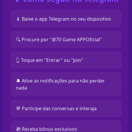
📱 Baixe o app Telegram no seu dispositivo
🔍 Procure por "@70 Game APPOficial"
👆 Toque em "Entrar" ou "Join"
🔔 Ative as notificações para não perder
nada
💬 Participe das conversas e interaja
🎁 Receba bônus exclusivos