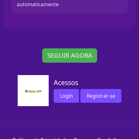
automaticamente
SEGUIR AGORA
Acessos
Login
Registrar-se