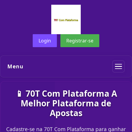
Login
Registrar-se
Menu
📱 70T Com Plataforma A
Melhor Plataforma de
Apostas
Cadastre-se na 70T Com Plataforma para ganhar