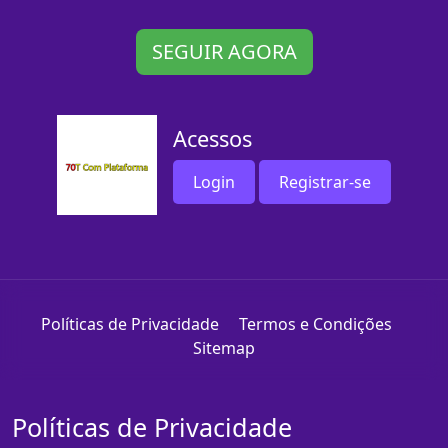
SEGUIR AGORA
Acessos
Login
Registrar-se
Políticas de Privacidade
Termos e Condições
Sitemap
Políticas de Privacidade