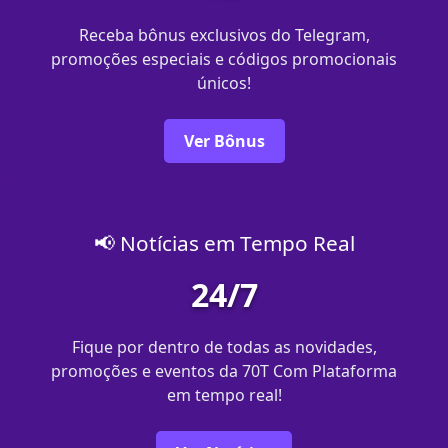
Receba bônus exclusivos do Telegram,
promoções especiais e códigos promocionais
únicos!
Ver Bônus
📢 Notícias em Tempo Real
24/7
Fique por dentro de todas as novidades,
promoções e eventos da 70T Com Plataforma
em tempo real!