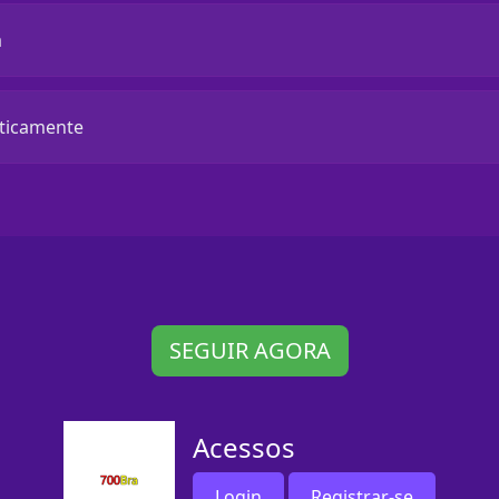
a
aticamente
SEGUIR AGORA
Acessos
Login
Registrar-se