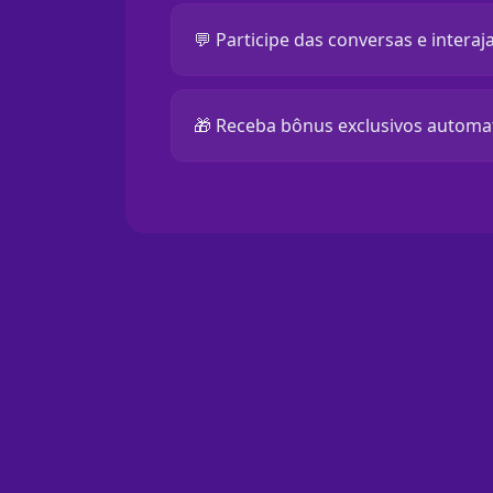
💬 Participe das conversas e interaj
🎁 Receba bônus exclusivos autom