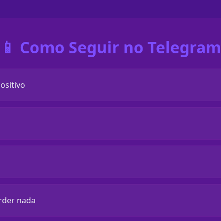
📱 Como Seguir no Telegram
ositivo
erder nada