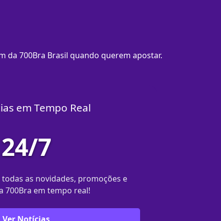
m da 700Bra Brasil quando querem apostar.
cias em Tempo Real
24/7
e todas as novidades, promoções e
a 700Bra em tempo real!
Ver Notícias