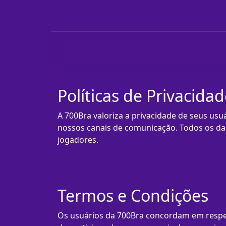
Políticas de Privacida
A 700Bra valoriza a privacidade de seus us
nossos canais de comunicação. Todos os dad
jogadores.
Termos e Condições
Os usuários da 700Bra concordam em respeit