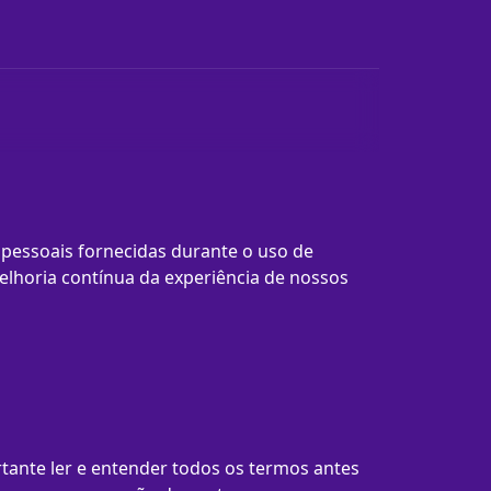
 pessoais fornecidas durante o uso de
elhoria contínua da experiência de nossos
tante ler e entender todos os termos antes