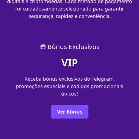
digitais e criptomoedas. Cada método de pagamento
foi cuidadosamente selecionado para garantir
segurança, rapidez e conveniência.
🎁 Bônus Exclusivos
VIP
Receba bônus exclusivos do Telegram,
promoções especiais e códigos promocionais
únicos!
Ver Bônus