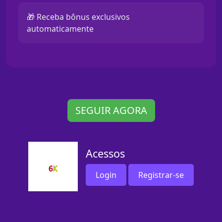
🎁 Receba bônus exclusivos
automaticamente
SEGUIR AGORA
Acessos
Login
Registrar-se