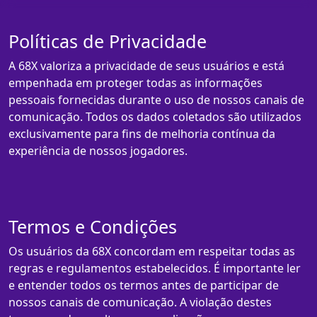
Políticas de Privacidade
A 68X valoriza a privacidade de seus usuários e está
empenhada em proteger todas as informações
pessoais fornecidas durante o uso de nossos canais de
comunicação. Todos os dados coletados são utilizados
exclusivamente para fins de melhoria contínua da
experiência de nossos jogadores.
Termos e Condições
Os usuários da 68X concordam em respeitar todas as
regras e regulamentos estabelecidos. É importante ler
e entender todos os termos antes de participar de
nossos canais de comunicação. A violação destes