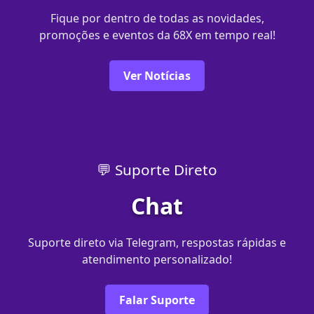
Fique por dentro de todas as novidades,
promoções e eventos da 68X em tempo real!
Ver Notícias
💬 Suporte Direto
Chat
Suporte direto via Telegram, respostas rápidas e
atendimento personalizado!
Falar Suporte