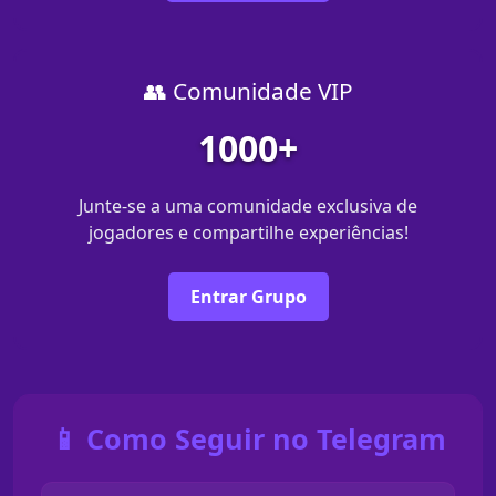
👥 Comunidade VIP
1000+
Junte-se a uma comunidade exclusiva de
jogadores e compartilhe experiências!
Entrar Grupo
📱 Como Seguir no Telegram