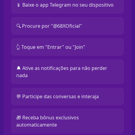
📱 Baixe o app Telegram no seu dispositivo
🔍 Procure por "@68XOficial"
👆 Toque em "Entrar" ou "Join"
🔔 Ative as notificações para não perder
nada
💬 Participe das conversas e interaja
🎁 Receba bônus exclusivos
automaticamente