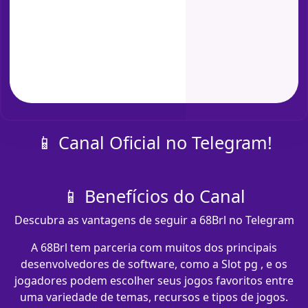
📱 Canal Oficial no Telegram!
📱 Benefícios do Canal
Descubra as vantagens de seguir a 68Brl no Telegram
A 68Brl tem parceria com muitos dos principais
desenvolvedores de software, como a Slot pg , e os
jogadores podem escolher seus jogos favoritos entre
uma variedade de temas, recursos e tipos de jogos.