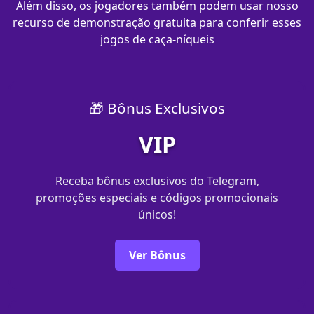
Além disso, os jogadores também podem usar nosso
recurso de demonstração gratuita para conferir esses
jogos de caça-níqueis
🎁 Bônus Exclusivos
VIP
Receba bônus exclusivos do Telegram,
promoções especiais e códigos promocionais
únicos!
Ver Bônus