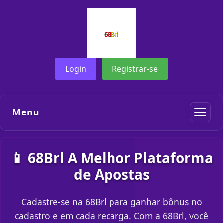
Login
Registrar-se
Menu
📱 68Brl A Melhor Plataforma
de Apostas
Cadastre-se na 68Brl para ganhar bônus no
cadastro e em cada recarga. Com a 68Brl, você