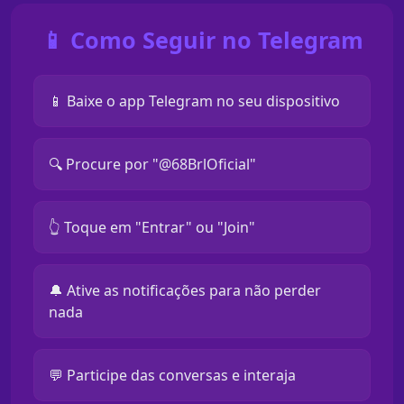
📱 Como Seguir no Telegram
📱 Baixe o app Telegram no seu dispositivo
🔍 Procure por "@68BrlOficial"
👆 Toque em "Entrar" ou "Join"
🔔 Ative as notificações para não perder
nada
💬 Participe das conversas e interaja