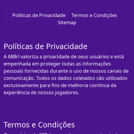
Políticas de Privacidade
Termos e Condições
Sitemap
Políticas de Privacidade
A 68Brl valoriza a privacidade de seus usuários e está
empenhada em proteger todas as informações
pessoais fornecidas durante o uso de nossos canais de
comunicação. Todos os dados coletados são utilizados
exclusivamente para fins de melhoria contínua da
experiência de nossos jogadores.
Termos e Condições