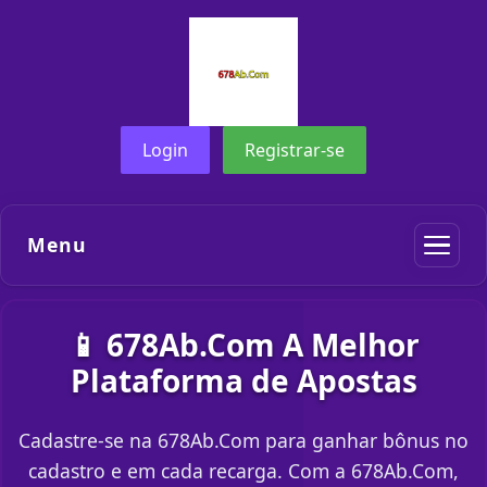
Login
Registrar-se
Menu
📱 678Ab.Com A Melhor
Plataforma de Apostas
Cadastre-se na 678Ab.Com para ganhar bônus no
cadastro e em cada recarga. Com a 678Ab.Com,