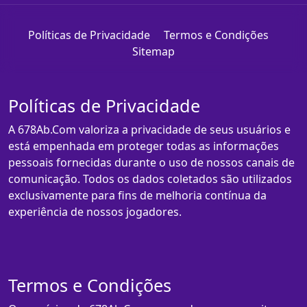
Políticas de Privacidade
Termos e Condições
Sitemap
Políticas de Privacidade
A 678Ab.Com valoriza a privacidade de seus usuários e
está empenhada em proteger todas as informações
pessoais fornecidas durante o uso de nossos canais de
comunicação. Todos os dados coletados são utilizados
exclusivamente para fins de melhoria contínua da
experiência de nossos jogadores.
Termos e Condições