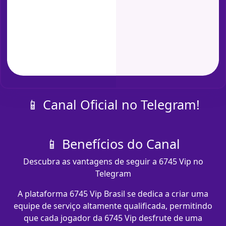
📱 Canal Oficial no Telegram!
📱 Benefícios do Canal
Descubra as vantagens de seguir a 6745 Vip no
Telegram
A plataforma 6745 Vip Brasil se dedica a criar uma
equipe de serviço altamente qualificada, permitindo
que cada jogador da 6745 Vip desfrute de uma