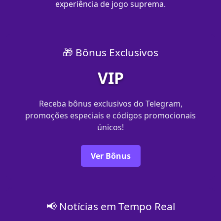
experiência de jogo suprema.
🎁 Bônus Exclusivos
VIP
Receba bônus exclusivos do Telegram,
promoções especiais e códigos promocionais
únicos!
Ver Bônus
📢 Notícias em Tempo Real