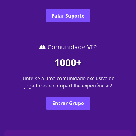
Falar Suporte
👥 Comunidade VIP
1000+
Junte-se a uma comunidade exclusiva de
jogadores e compartilhe experiências!
Entrar Grupo