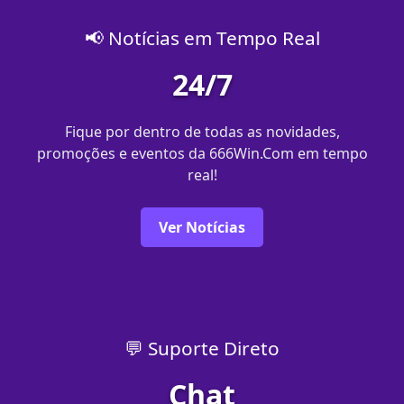
📢 Notícias em Tempo Real
24/7
Fique por dentro de todas as novidades,
promoções e eventos da 666Win.Com em tempo
real!
Ver Notícias
💬 Suporte Direto
Chat