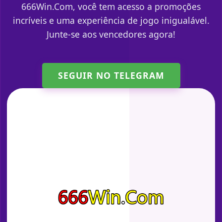
666Win.Com, você tem acesso a promoções
incríveis e uma experiência de jogo inigualável.
Junte-se aos vencedores agora!
SEGUIR NO TELEGRAM