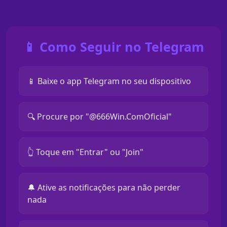
📱 Como Seguir no Telegram
📱 Baixe o app Telegram no seu dispositivo
🔍 Procure por "@666Win.ComOficial"
👆 Toque em "Entrar" ou "Join"
🔔 Ative as notificações para não perder
nada