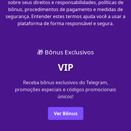
sobre seus direitos e responsabilidades, políticas de
bônus, procedimentos de pagamento e medidas de
segurança. Entender estes termos ajuda você a usar a
plataforma de forma responsável e segura.
🎁 Bônus Exclusivos
VIP
Receba bônus exclusivos do Telegram,
promoções especiais e códigos promocionais
únicos!
Ver Bônus