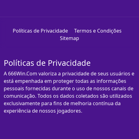
Políticas de Privacidade
Termos e Condições
Sitemap
Políticas de Privacidade
A 666Win.Com valoriza a privacidade de seus usuários e
está empenhada em proteger todas as informações
pessoais fornecidas durante o uso de nossos canais de
comunicação. Todos os dados coletados são utilizados
exclusivamente para fins de melhoria contínua da
experiência de nossos jogadores.