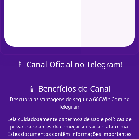
📱 Canal Oficial no Telegram!
📱 Benefícios do Canal
Descubra as vantagens de seguir a 666Win.Com no
Telegram
Leia cuidadosamente os termos de uso e políticas de
privacidade antes de começar a usar a plataforma.
Estes documentos contêm informações importantes