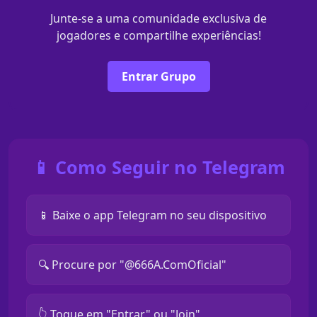
Junte-se a uma comunidade exclusiva de
jogadores e compartilhe experiências!
Entrar Grupo
📱 Como Seguir no Telegram
📱 Baixe o app Telegram no seu dispositivo
🔍 Procure por "@666A.ComOficial"
👆 Toque em "Entrar" ou "Join"