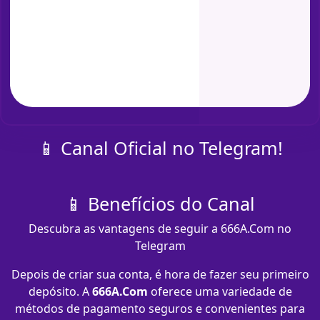
📱 Canal Oficial no Telegram!
📱 Benefícios do Canal
Descubra as vantagens de seguir a 666A.Com no
Telegram
Depois de criar sua conta, é hora de fazer seu primeiro
depósito. A
666A.Com
oferece uma variedade de
métodos de pagamento seguros e convenientes para