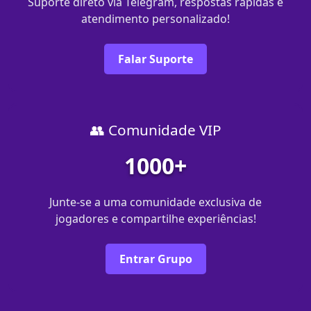
Suporte direto via Telegram, respostas rápidas e
atendimento personalizado!
Falar Suporte
👥 Comunidade VIP
1000+
Junte-se a uma comunidade exclusiva de
jogadores e compartilhe experiências!
Entrar Grupo