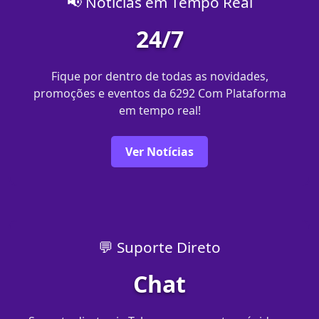
📢 Notícias em Tempo Real
24/7
Fique por dentro de todas as novidades,
promoções e eventos da 6292 Com Plataforma
em tempo real!
Ver Notícias
💬 Suporte Direto
Chat