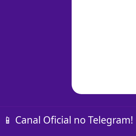
📱 Canal Oficial no Telegram!