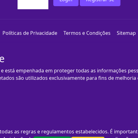
Políticas de Privacidade
Termos e Condições
Sitemap
de
os e está empenhada em proteger todas as informações pes
tados são utilizados exclusivamente para fins de melhoria
odas as regras e regulamentos estabelecidos. É important