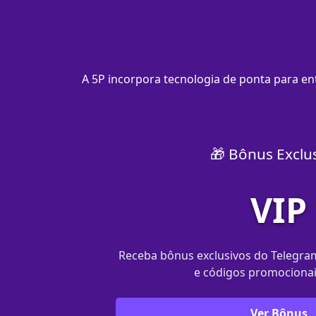
A 5P incorpora tecnologia de ponta para e
🎁 Bônus Exclu
VIP
Receba bônus exclusivos do Telegra
e códigos promocionai
Ver Bônus