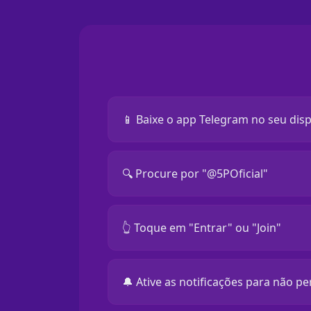
📱 Baixe o app Telegram no seu disp
🔍 Procure por "@5POficial"
👆 Toque em "Entrar" ou "Join"
🔔 Ative as notificações para não p