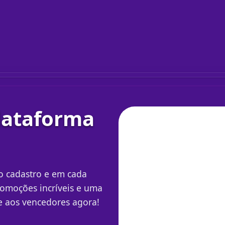
Plataforma
o cadastro e em cada
romoções incríveis e uma
se aos vencedores agora!