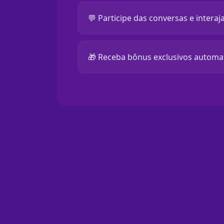
💬 Participe das conversas e interaj
🎁 Receba bônus exclusivos autom