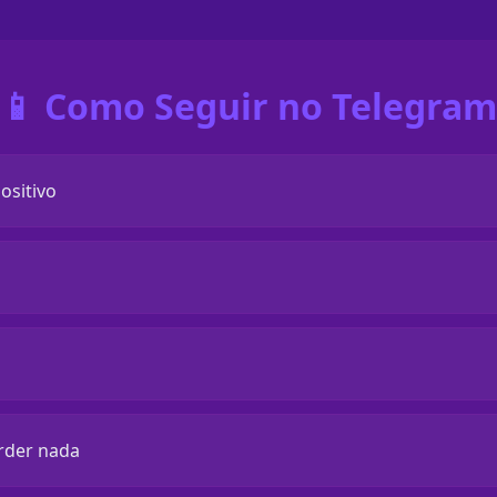
📱 Como Seguir no Telegram
ositivo
erder nada