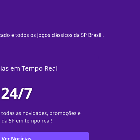
 e todos os jogos clássicos da 5P Brasil .
cias em Tempo Real
24/7
e todas as novidades, promoções e
 da 5P em tempo real!
Ver Notícias