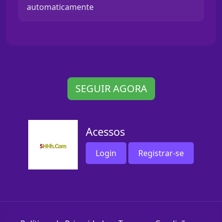
automaticamente
SEGUIR AGORA
Acessos
Login
Registrar-se