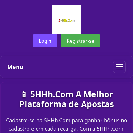
Login
Registrar-se
Menu
📱 5HHh.Com A Melhor
Plataforma de Apostas
Cadastre-se na 5HHh.Com para ganhar bônus no
cadastro e em cada recarga. Com a 5HHh.Com,