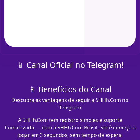
📱 Canal Oficial no Telegram!
📱 Benefícios do Canal
Descubra as vantagens de seguir a 5HHh.Com no
Telegram
A 5HHh.Com tem registro simples e suporte
humanizado — com a 5HHh.Com Brasil , você começa a
jogar em 3 segundos, sem tempo de espera.