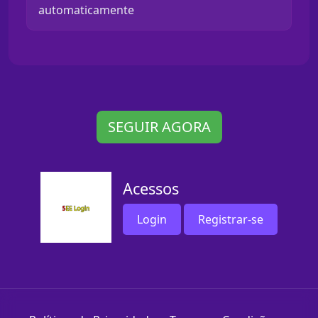
automaticamente
SEGUIR AGORA
Acessos
Login
Registrar-se