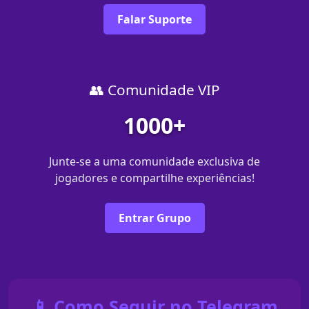
Falar Suporte
👥 Comunidade VIP
1000+
Junte-se a uma comunidade exclusiva de
jogadores e compartilhe experiências!
Entrar Grupo
📱 Como Seguir no Telegram