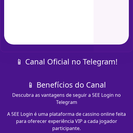
📱 Canal Oficial no Telegram!
📱 Benefícios do Canal
Descubra as vantagens de seguir a 5EE Login no
Telegram
A 5EE Login é uma plataforma de cassino online feita
para oferecer experiência VIP a cada jogador
participante.