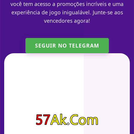
você tem acesso a promoções incríveis e uma
experiência de jogo inigualável. Junte-se aos
vencedores agora!
SEGUIR NO TELEGRAM