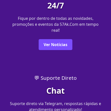
24/7
Fique por dentro de todas as novidades,
promoções e eventos da 57Ak.Com em tempo
real!
Ver Notícias
💬 Suporte Direto
Chat
Suporte direto via Telegram, respostas rápidas e
atendimento personalizado!