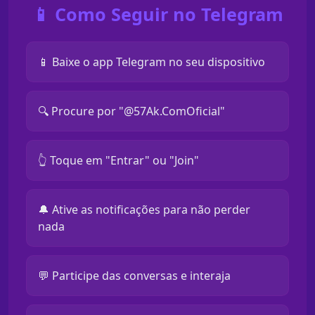
📱 Como Seguir no Telegram
📱 Baixe o app Telegram no seu dispositivo
🔍 Procure por "@57Ak.ComOficial"
👆 Toque em "Entrar" ou "Join"
🔔 Ative as notificações para não perder
nada
💬 Participe das conversas e interaja