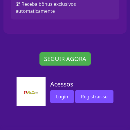
🎁 Receba bônus exclusivos
automaticamente
SEGUIR AGORA
Acessos
Login
Registrar-se