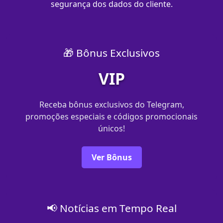
segurança dos dados do cliente.
🎁 Bônus Exclusivos
VIP
Receba bônus exclusivos do Telegram,
promoções especiais e códigos promocionais
únicos!
Ver Bônus
📢 Notícias em Tempo Real