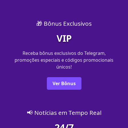
🎁 Bônus Exclusivos
VIP
Receba bônus exclusivos do Telegram,
promoções especiais e códigos promocionais
únicos!
Ver Bônus
📢 Notícias em Tempo Real
24/7