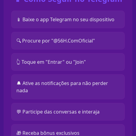
📱 Baixe o app Telegram no seu dispositivo
🔍 Procure por "@56H.ComOficial"
👆 Toque em "Entrar" ou "Join"
🔔 Ative as notificações para não perder
nada
💬 Participe das conversas e interaja
🎁 Receba bônus exclusivos