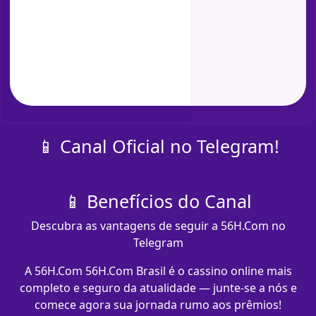
📱 Canal Oficial no Telegram!
📱 Benefícios do Canal
Descubra as vantagens de seguir a 56H.Com no
Telegram
A 56H.Com 56H.Com Brasil é o cassino online mais
completo e seguro da atualidade — junte-se a nós e
comece agora sua jornada rumo aos prêmios!