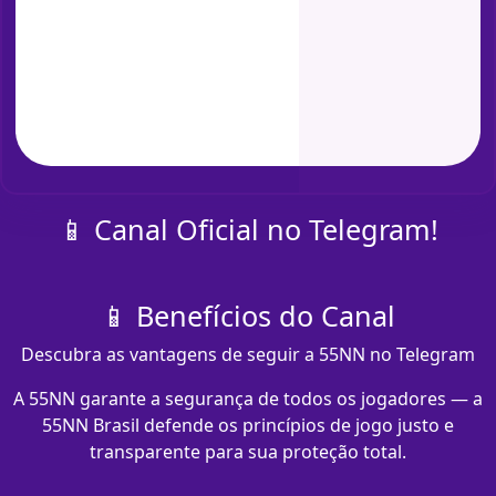
📱 Canal Oficial no Telegram!
📱 Benefícios do Canal
Descubra as vantagens de seguir a 55NN no Telegram
A 55NN garante a segurança de todos os jogadores — a
55NN Brasil defende os princípios de jogo justo e
transparente para sua proteção total.