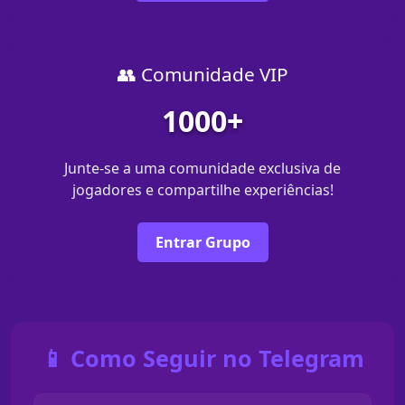
👥 Comunidade VIP
1000+
Junte-se a uma comunidade exclusiva de
jogadores e compartilhe experiências!
Entrar Grupo
📱 Como Seguir no Telegram