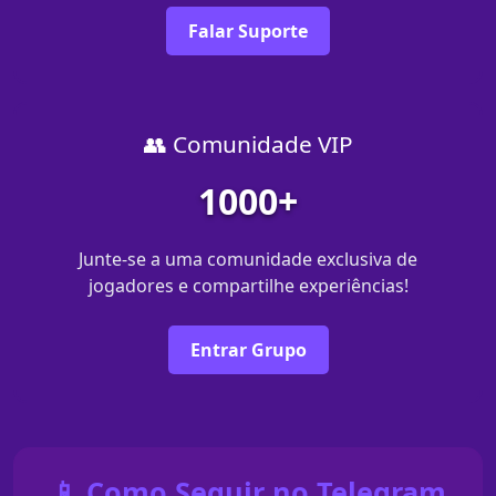
Falar Suporte
👥 Comunidade VIP
1000+
Junte-se a uma comunidade exclusiva de
jogadores e compartilhe experiências!
Entrar Grupo
📱 Como Seguir no Telegram