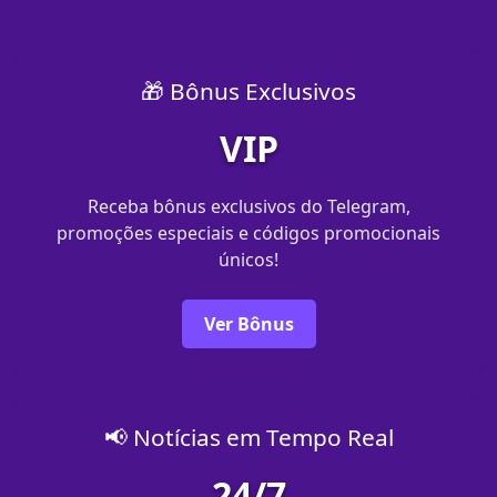
🎁 Bônus Exclusivos
VIP
Receba bônus exclusivos do Telegram,
promoções especiais e códigos promocionais
únicos!
Ver Bônus
📢 Notícias em Tempo Real
24/7