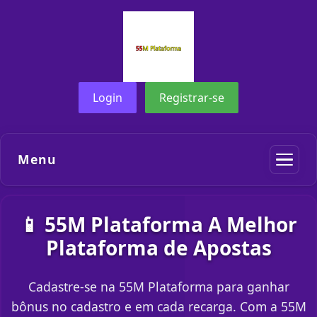
Login
Registrar-se
Menu
📱 55M Plataforma A Melhor
Plataforma de Apostas
Cadastre-se na 55M Plataforma para ganhar
bônus no cadastro e em cada recarga. Com a 55M