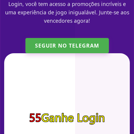
Login, você tem acesso a promoções incríveis e
uma experiência de jogo inigualável. Junte-se aos
vencedores agora!
SEGUIR NO TELEGRAM