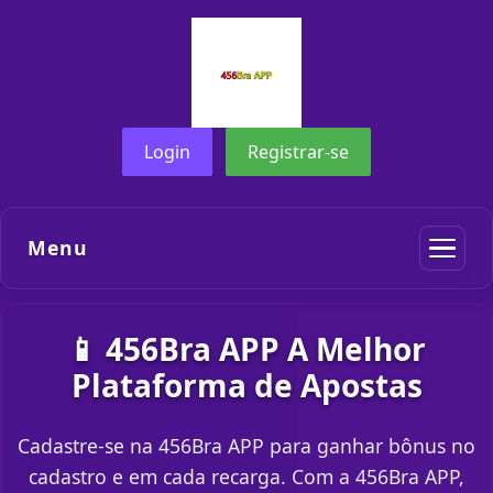
Login
Registrar-se
Menu
📱 456Bra APP A Melhor
Plataforma de Apostas
Cadastre-se na 456Bra APP para ganhar bônus no
cadastro e em cada recarga. Com a 456Bra APP,