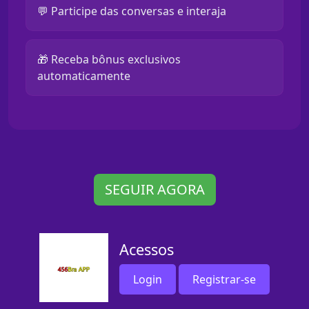
💬 Participe das conversas e interaja
🎁 Receba bônus exclusivos
automaticamente
SEGUIR AGORA
Acessos
Login
Registrar-se