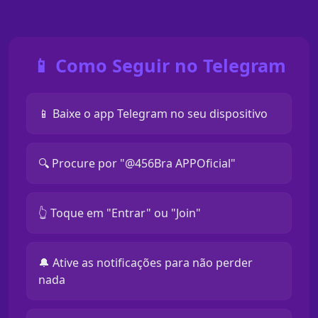
📱 Como Seguir no Telegram
📱 Baixe o app Telegram no seu dispositivo
🔍 Procure por "@456Bra APPOficial"
👆 Toque em "Entrar" ou "Join"
🔔 Ative as notificações para não perder
nada