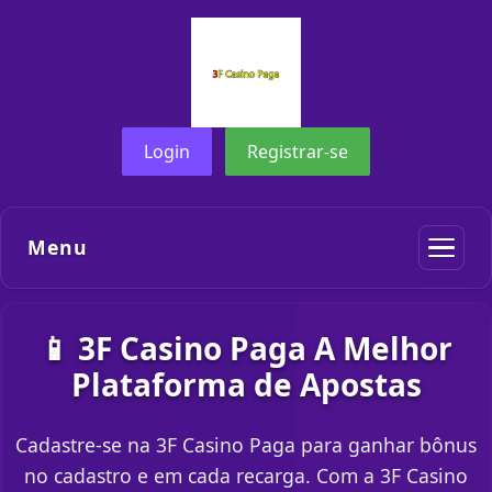
Login
Registrar-se
Menu
📱 3F Casino Paga A Melhor
Plataforma de Apostas
Cadastre-se na 3F Casino Paga para ganhar bônus
no cadastro e em cada recarga. Com a 3F Casino