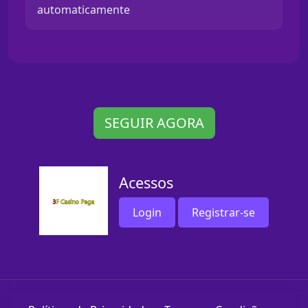
automaticamente
SEGUIR AGORA
Acessos
Login
Registrar-se