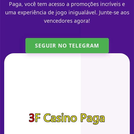
Paga, você tem acesso a promoções incríveis e
uma experiência de jogo inigualável. Junte-se aos
vencedores agora!
SEGUIR NO TELEGRAM