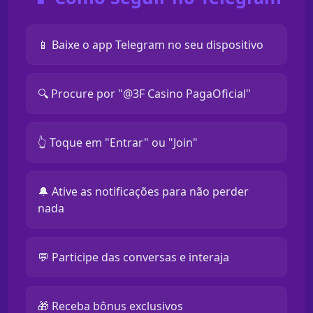
📱 Baixe o app Telegram no seu dispositivo
🔍 Procure por "@3F Casino PagaOficial"
👆 Toque em "Entrar" ou "Join"
🔔 Ative as notificações para não perder
nada
💬 Participe das conversas e interaja
🎁 Receba bônus exclusivos