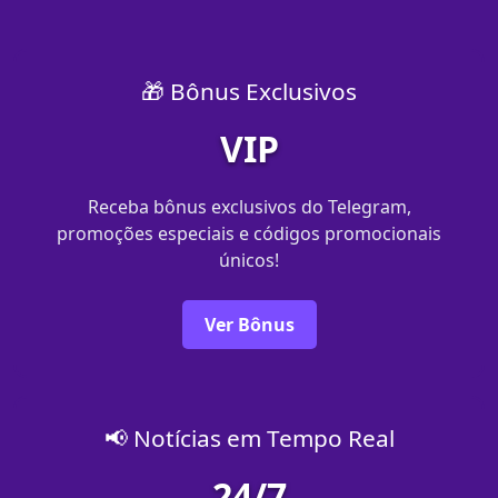
🎁 Bônus Exclusivos
VIP
Receba bônus exclusivos do Telegram,
promoções especiais e códigos promocionais
únicos!
Ver Bônus
📢 Notícias em Tempo Real
24/7