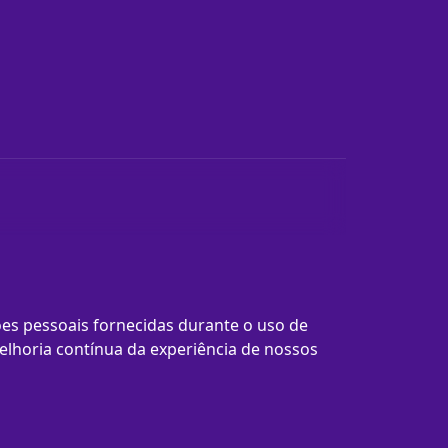
es pessoais fornecidas durante o uso de
elhoria contínua da experiência de nossos