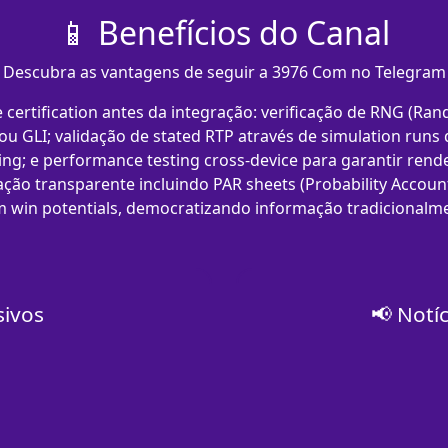
📱 Benefícios do Canal
Descubra as vantagens de seguir a 3976 Com no Telegram
e certification antes da integração: verificação de RNG (R
 GLI; validação de stated RTP através de simulation runs d
g; e performance testing cross-device para garantir ren
ção transparente incluindo PAR sheets (Probability Account
m win potentials, democratizando informação tradicionalm
sivos
📢 Notí