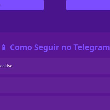
e
📱 Como Seguir no Telegram
ositivo