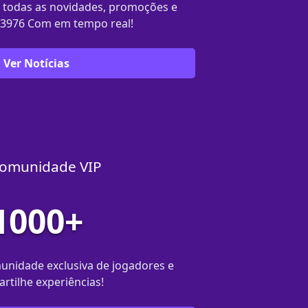
e todas as novidades, promoções e
 3976 Com em tempo real!
Ver Notícias
Comunidade VIP
1000+
unidade exclusiva de jogadores e
rtilhe experiências!