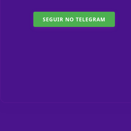
SEGUIR NO TELEGRAM