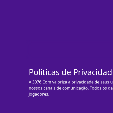
Políticas de Privacida
A 3976 Com valoriza a privacidade de seus
nossos canais de comunicação. Todos os dad
jogadores.