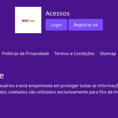
Acessos
Login
Registrar-se
Políticas de Privacidade
Termos e Condições
Sitemap
de
 usuários e está empenhada em proteger todas as informaçõ
os coletados são utilizados exclusivamente para fins de m