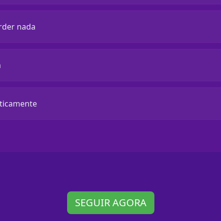
erder nada
a
aticamente
SEGUIR AGORA