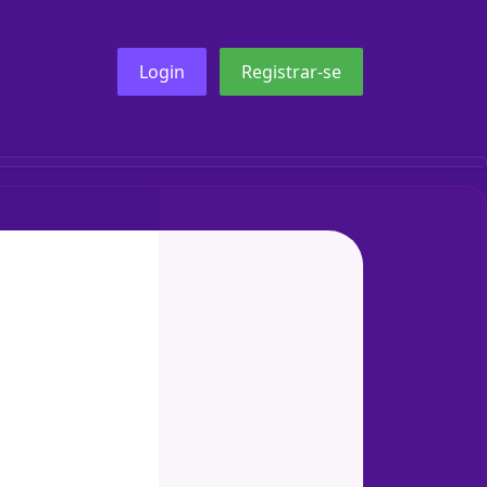
Login
Registrar-se