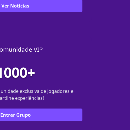
Ver Notícias
Comunidade VIP
1000+
unidade exclusiva de jogadores e
rtilhe experiências!
Entrar Grupo