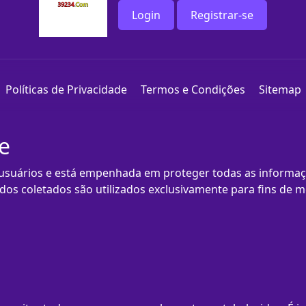
Login
Registrar-se
Políticas de Privacidade
Termos e Condições
Sitemap
de
s usuários e está empenhada em proteger todas as informaç
os coletados são utilizados exclusivamente para fins de m