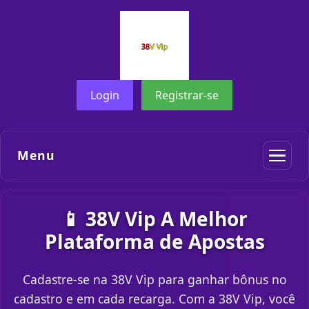
Login
Registrar-se
Menu
📱 38V Vip A Melhor
Plataforma de Apostas
Cadastre-se na 38V Vip para ganhar bônus no
cadastro e em cada recarga. Com a 38V Vip, você