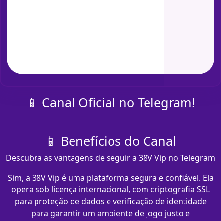
📱 Canal Oficial no Telegram!
📱 Benefícios do Canal
Descubra as vantagens de seguir a 38V Vip no Telegram
Sim, a 38V Vip é uma plataforma segura e confiável. Ela
opera sob licença internacional, com criptografia SSL
para proteção de dados e verificação de identidade
para garantir um ambiente de jogo justo e