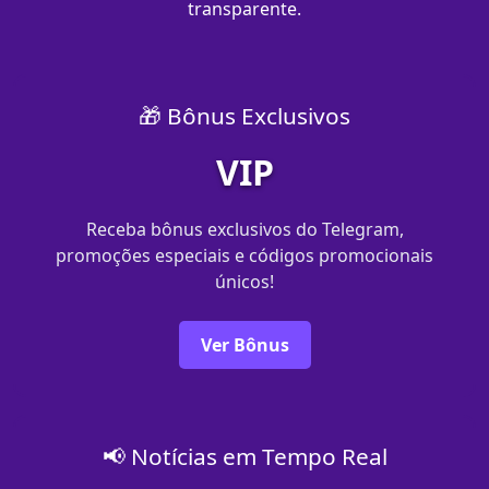
transparente.
🎁 Bônus Exclusivos
VIP
Receba bônus exclusivos do Telegram,
promoções especiais e códigos promocionais
únicos!
Ver Bônus
📢 Notícias em Tempo Real