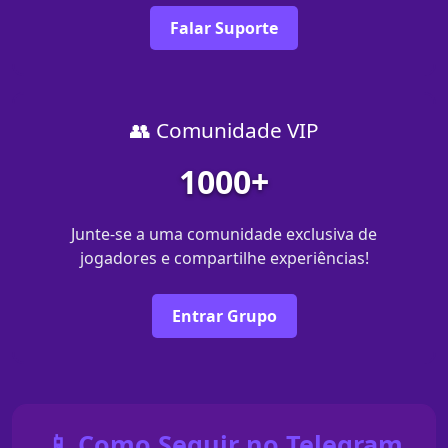
Falar Suporte
👥 Comunidade VIP
1000+
Junte-se a uma comunidade exclusiva de
jogadores e compartilhe experiências!
Entrar Grupo
📱 Como Seguir no Telegram