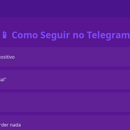
📱 Como Seguir no Telegram
ositivo
al"
erder nada