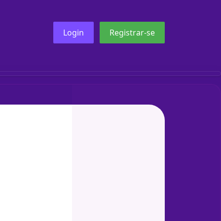
Login
Registrar-se