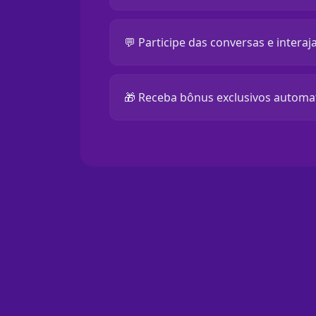
💬 Participe das conversas e interaj
🎁 Receba bônus exclusivos autom