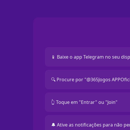
📱 Baixe o app Telegram no seu disp
🔍 Procure por "@365Jogos APPOfici
👆 Toque em "Entrar" ou "Join"
🔔 Ative as notificações para não p