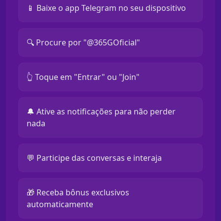
📱 Baixe o app Telegram no seu dispositivo
🔍 Procure por "@365GOficial"
👆 Toque em "Entrar" ou "Join"
🔔 Ative as notificações para não perder
nada
💬 Participe das conversas e interaja
🎁 Receba bônus exclusivos
automaticamente