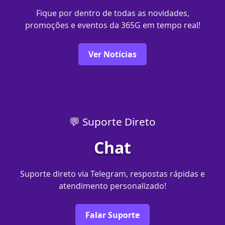
Fique por dentro de todas as novidades,
promoções e eventos da 365G em tempo real!
Ver Notícias
💬 Suporte Direto
Chat
Suporte direto via Telegram, respostas rápidas e
atendimento personalizado!
Falar Suporte