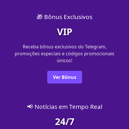
🎁 Bônus Exclusivos
VIP
Receba bônus exclusivos do Telegram,
promoções especiais e códigos promocionais
únicos!
Ver Bônus
📢 Notícias em Tempo Real
24/7