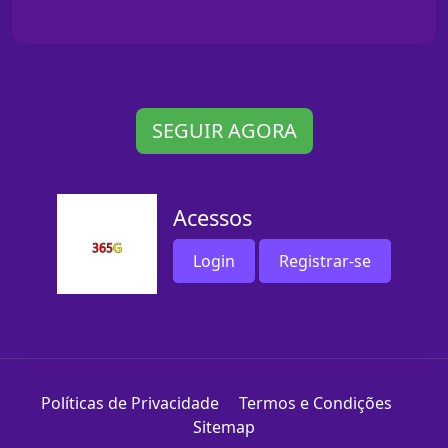
SEGUIR AGORA
Acessos
Login
Registrar-se
Políticas de Privacidade
Termos e Condições
Sitemap