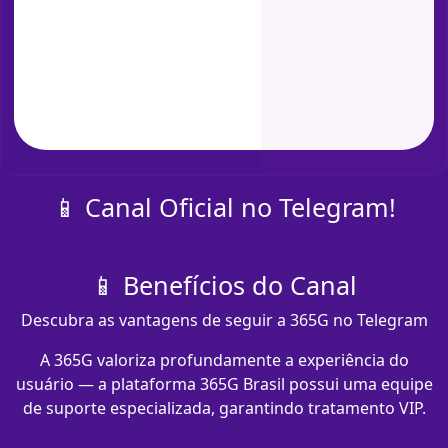
📱 Canal Oficial no Telegram!
📱 Benefícios do Canal
Descubra as vantagens de seguir a 365G no Telegram
A 365G valoriza profundamente a experiência do
usuário — a plataforma 365G Brasil possui uma equipe
de suporte especializada, garantindo tratamento VIP.