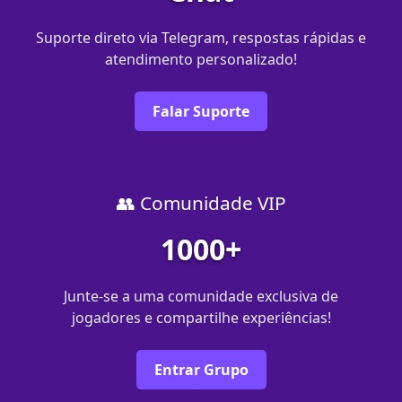
Suporte direto via Telegram, respostas rápidas e
atendimento personalizado!
Falar Suporte
👥 Comunidade VIP
1000+
Junte-se a uma comunidade exclusiva de
jogadores e compartilhe experiências!
Entrar Grupo