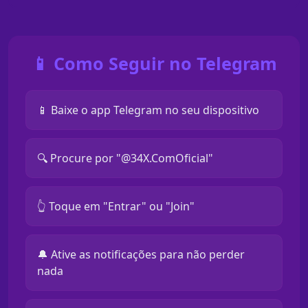
📱 Como Seguir no Telegram
📱 Baixe o app Telegram no seu dispositivo
🔍 Procure por "@34X.ComOficial"
👆 Toque em "Entrar" ou "Join"
🔔 Ative as notificações para não perder
nada