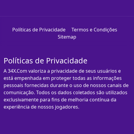
Políticas de Privacidade
Termos e Condições
Sitemap
Políticas de Privacidade
A 34X.Com valoriza a privacidade de seus usuários e
está empenhada em proteger todas as informações
pessoais fornecidas durante o uso de nossos canais de
comunicação. Todos os dados coletados são utilizados
exclusivamente para fins de melhoria contínua da
experiência de nossos jogadores.