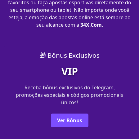
favoritos ou faça apostas esportivas diretamente do
seu smartphone ou tablet. Não importa onde você
esteja, a emoção das apostas online está sempre ao
seu alcance com a
34X.Com
.
🎁 Bônus Exclusivos
VIP
Receba bônus exclusivos do Telegram,
promoções especiais e códigos promocionais
únicos!
Ver Bônus