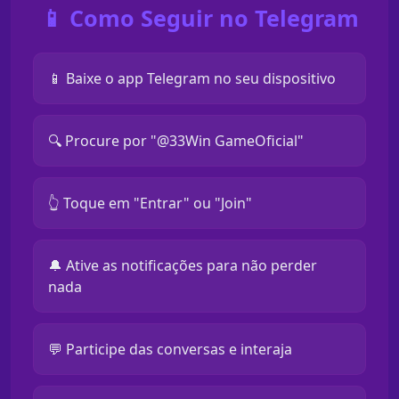
📱 Como Seguir no Telegram
📱 Baixe o app Telegram no seu dispositivo
🔍 Procure por "@33Win GameOficial"
👆 Toque em "Entrar" ou "Join"
🔔 Ative as notificações para não perder
nada
💬 Participe das conversas e interaja