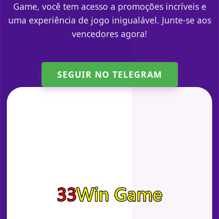
Game, você tem acesso a promoções incríveis e
uma experiência de jogo inigualável. Junte-se aos
vencedores agora!
SEGUIR NO TELEGRAM