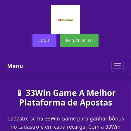
Login
Registrar-se
Menu
📱 33Win Game A Melhor
Plataforma de Apostas
Cadastre-se na 33Win Game para ganhar bônus
no cadastro e em cada recarga. Com a 33Win