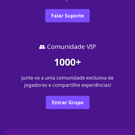
Falar Suporte
👥 Comunidade VIP
1000+
Junte-se a uma comunidade exclusiva de
jogadores e compartilhe experiências!
Entrar Grupo