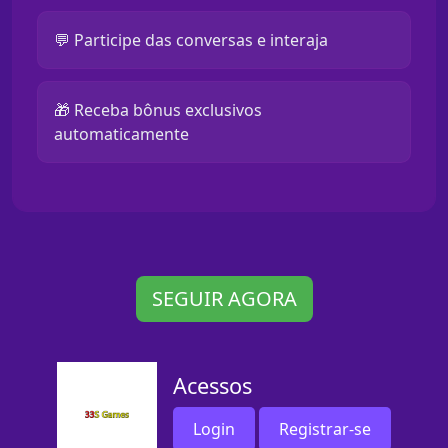
💬 Participe das conversas e interaja
🎁 Receba bônus exclusivos
automaticamente
SEGUIR AGORA
Acessos
Login
Registrar-se