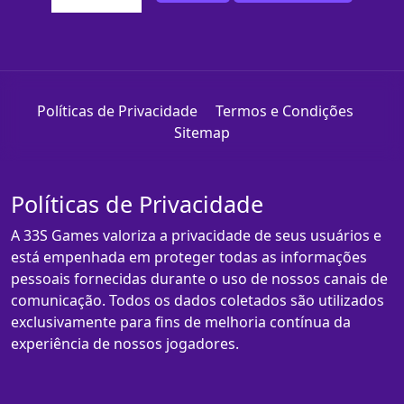
Políticas de Privacidade
Termos e Condições
Sitemap
Políticas de Privacidade
A 33S Games valoriza a privacidade de seus usuários e
está empenhada em proteger todas as informações
pessoais fornecidas durante o uso de nossos canais de
comunicação. Todos os dados coletados são utilizados
exclusivamente para fins de melhoria contínua da
experiência de nossos jogadores.