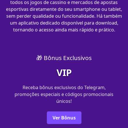
todos os jogos de cassino e mercados de apostas
esportivas diretamente do seu smartphone ou tablet,
sem perder qualidade ou funcionalidade. Há também
um aplicativo dedicado disponível para download,
tornando o acesso ainda mais rápido e prático.
🎁 Bônus Exclusivos
VIP
Receba bônus exclusivos do Telegram,
promoções especiais e códigos promocionais
únicos!
Ver Bônus