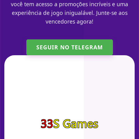
você tem acesso a promoções incríveis e uma
experiência de jogo inigualável. Junte-se aos
vencedores agora!
SEGUIR NO TELEGRAM