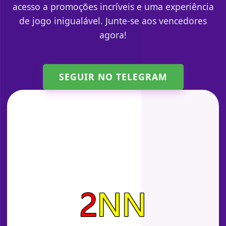
acesso a promoções incríveis e uma experiência
de jogo inigualável. Junte-se aos vencedores
agora!
SEGUIR NO TELEGRAM