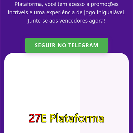
Plataforma, você tem acesso a promoções
incríveis e uma experiência de jogo inigualável.
Junte-se aos vencedores agora!
SEGUIR NO TELEGRAM