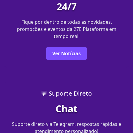
24/7
Fique por dentro de todas as novidades,
promoções e eventos da 27E Plataforma em
tempo real!
Ver Notícias
💬 Suporte Direto
Chat
Suporte direto via Telegram, respostas rápidas e
atendimento personalizado!