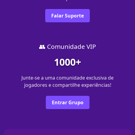
Falar Suporte
👥 Comunidade VIP
1000+
Junte-se a uma comunidade exclusiva de
jogadores e compartilhe experiências!
Entrar Grupo