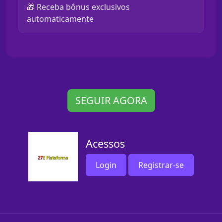
🎁 Receba bônus exclusivos
automaticamente
SEGUIR AGORA
Acessos
Login
Registrar-se