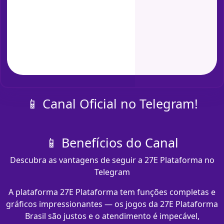
📱 Canal Oficial no Telegram!
📱 Benefícios do Canal
Descubra as vantagens de seguir a 27E Plataforma no
Telegram
A plataforma 27E Plataforma tem funções completas e
gráficos impressionantes — os jogos da 27E Plataforma
Brasil são justos e o atendimento é impecável,