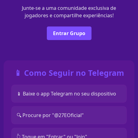
Junte-se a uma comunidade exclusiva de
jogadores e compartilhe experiências!
Entrar Grupo
📱 Como Seguir no Telegram
📱 Baixe o app Telegram no seu dispositivo
🔍 Procure por "@27EOficial"
👆 Toque em "Entrar" ou "Join"