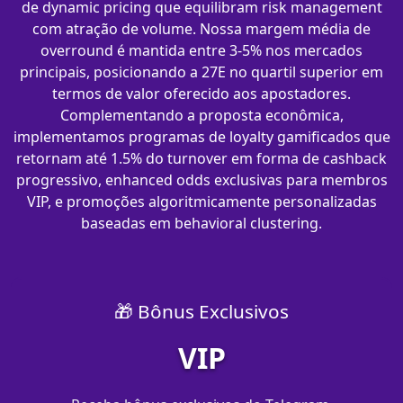
de dynamic pricing que equilibram risk management
com atração de volume. Nossa margem média de
overround é mantida entre 3-5% nos mercados
principais, posicionando a 27E no quartil superior em
termos de valor oferecido aos apostadores.
Complementando a proposta econômica,
implementamos programas de loyalty gamificados que
retornam até 1.5% do turnover em forma de cashback
progressivo, enhanced odds exclusivas para membros
VIP, e promoções algoritmicamente personalizadas
baseadas em behavioral clustering.
🎁 Bônus Exclusivos
VIP