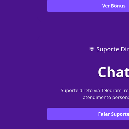
Ver Bônus
💬 Suporte Di
Cha
Suporte direto via Telegram, r
atendimento persona
Falar Suport