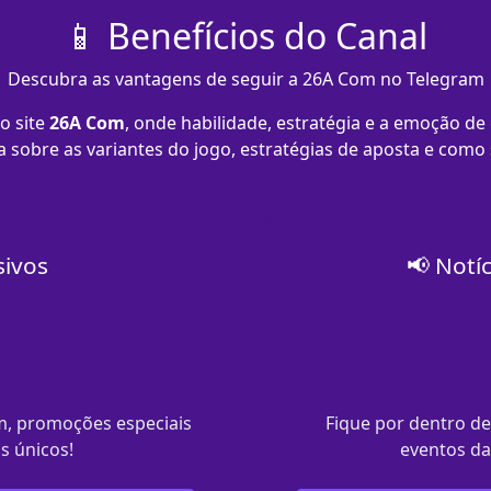
📱 Benefícios do Canal
Descubra as vantagens de seguir a 26A Com no Telegram
o site
26A Com
, onde habilidade, estratégia e a emoção 
 sobre as variantes do jogo, estratégias de aposta e como
sivos
📢 Notí
m, promoções especiais
Fique por dentro d
s únicos!
eventos da