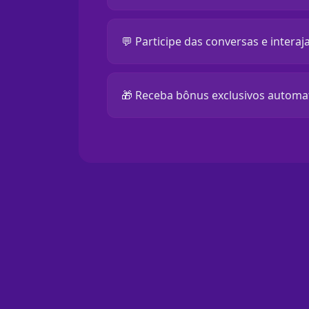
💬 Participe das conversas e interaj
🎁 Receba bônus exclusivos autom