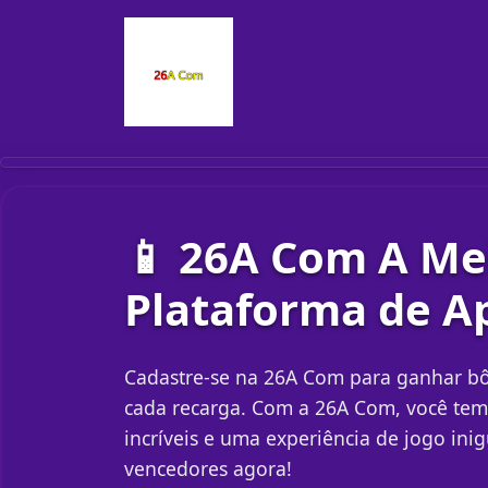
📱 26A Com A Me
Plataforma de A
Cadastre-se na 26A Com para ganhar b
cada recarga. Com a 26A Com, você te
incríveis e uma experiência de jogo inig
vencedores agora!