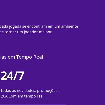
de cada jogada se encontram em um ambiente
 se tornar um jogador melhor.
cias em Tempo Real
24/7
e todas as novidades, promoções e
 26A Com em tempo real!