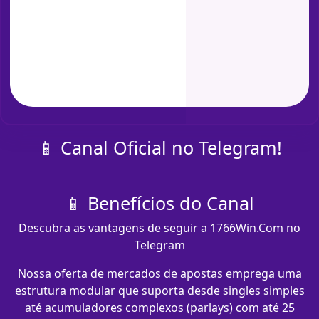
📱 Canal Oficial no Telegram!
📱 Benefícios do Canal
Descubra as vantagens de seguir a 1766Win.Com no
Telegram
Nossa oferta de mercados de apostas emprega uma
estrutura modular que suporta desde singles simples
até acumuladores complexos (parlays) com até 25