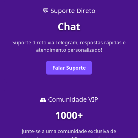
💬 Suporte Direto
Chat
Suporte direto via Telegram, respostas rápidas e
atendimento personalizado!
Falar Suporte
👥 Comunidade VIP
1000+
Junte-se a uma comunidade exclusiva de