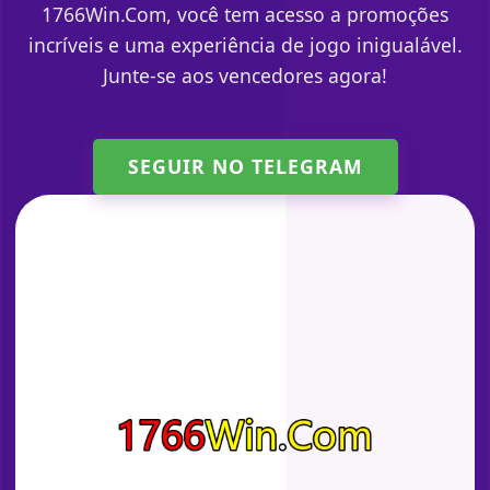
1766Win.Com, você tem acesso a promoções
incríveis e uma experiência de jogo inigualável.
Junte-se aos vencedores agora!
SEGUIR NO TELEGRAM