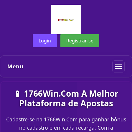
Login
Registrar-se
Menu
📱 1766Win.Com A Melhor
Plataforma de Apostas
Cadastre-se na 1766Win.Com para ganhar bônus
no cadastro e em cada recarga. Com a