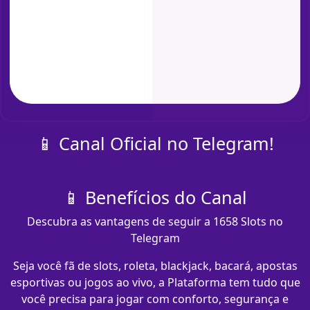
📱 Canal Oficial no Telegram!
📱 Benefícios do Canal
Descubra as vantagens de seguir a 1658 Slots no
Telegram
Seja você fã de slots, roleta, blackjack, bacará, apostas
esportivas ou jogos ao vivo, a Plataforma tem tudo que
você precisa para jogar com conforto, segurança e