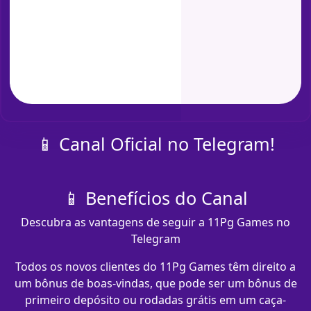
📱 Canal Oficial no Telegram!
📱 Benefícios do Canal
Descubra as vantagens de seguir a 11Pg Games no
Telegram
Todos os novos clientes do 11Pg Games têm direito a
um bônus de boas-vindas, que pode ser um bônus de
primeiro depósito ou rodadas grátis em um caça-