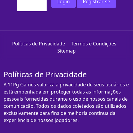
Login
Registrar-se
Políticas de Privacidade
Termos e Condições
Sitemap
Políticas de Privacidade
A 11Pg Games valoriza a privacidade de seus usuários e
está empenhada em proteger todas as informações
pessoais fornecidas durante o uso de nossos canais de
comunicação. Todos os dados coletados são utilizados
exclusivamente para fins de melhoria contínua da
experiência de nossos jogadores.