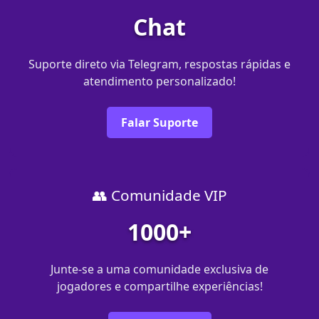
Chat
Suporte direto via Telegram, respostas rápidas e
atendimento personalizado!
Falar Suporte
👥 Comunidade VIP
1000+
Junte-se a uma comunidade exclusiva de
jogadores e compartilhe experiências!