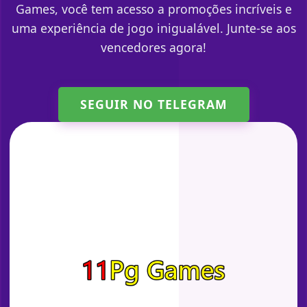
Games, você tem acesso a promoções incríveis e
uma experiência de jogo inigualável. Junte-se aos
vencedores agora!
SEGUIR NO TELEGRAM