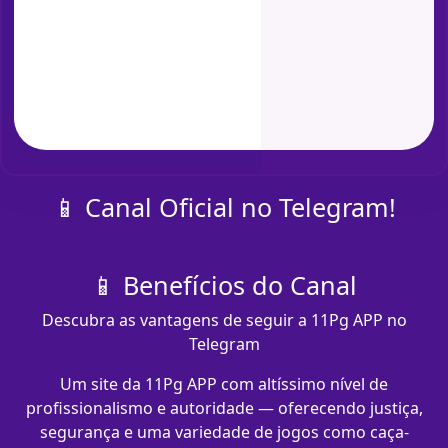
📱 Canal Oficial no Telegram!
📱 Benefícios do Canal
Descubra as vantagens de seguir a 11Pg APP no
Telegram
Um site da 11Pg APP com altíssimo nível de
profissionalismo e autoridade — oferecendo justiça,
segurança e uma variedade de jogos como caça-