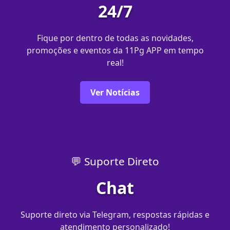
24/7
Fique por dentro de todas as novidades,
promoções e eventos da 11Pg APP em tempo
real!
Ver Notícias
💬 Suporte Direto
Chat
Suporte direto via Telegram, respostas rápidas e
atendimento personalizado!