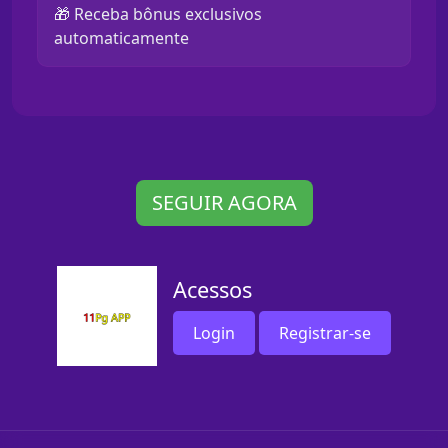
🎁 Receba bônus exclusivos
automaticamente
SEGUIR AGORA
Acessos
Login
Registrar-se