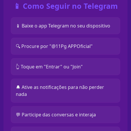
📱 Como Seguir no Telegram
📱 Baixe o app Telegram no seu dispositivo
🔍 Procure por "@11Pg APPOficial"
👆 Toque em "Entrar" ou "Join"
🔔 Ative as notificações para não perder
nada
💬 Participe das conversas e interaja