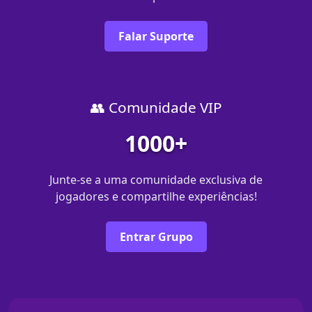
Falar Suporte
👥 Comunidade VIP
1000+
Junte-se a uma comunidade exclusiva de
jogadores e compartilhe experiências!
Entrar Grupo