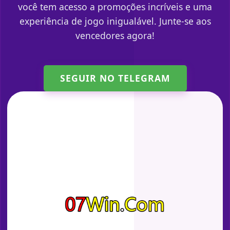
você tem acesso a promoções incríveis e uma
experiência de jogo inigualável. Junte-se aos
vencedores agora!
SEGUIR NO TELEGRAM