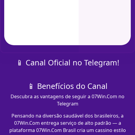
📱 Canal Oficial no Telegram!
📱 Benefícios do Canal
Descubra as vantagens de seguir a 07Win.Com no
Telegram
Pensando na diversão saudável dos brasileiros, a
07Win.Com entrega serviço de alto padrão — a
plataforma 07Win.Com Brasil cria um cassino estilo