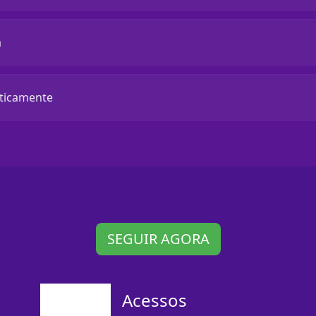
a
aticamente
SEGUIR AGORA
Acessos