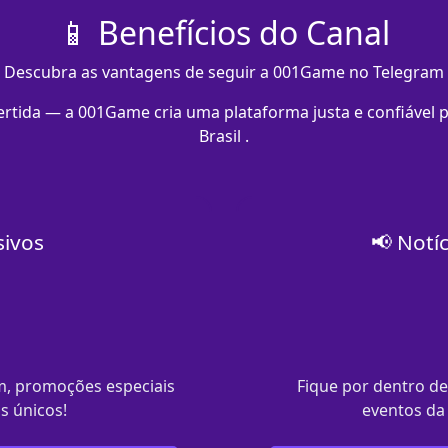
📱 Benefícios do Canal
Descubra as vantagens de seguir a 001Game no Telegram
ertida — a 001Game cria uma plataforma justa e confiável
Brasil .
sivos
📢 Notí
m, promoções especiais
Fique por dentro d
s únicos!
eventos da