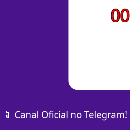
📱 Canal Oficial no Telegram!