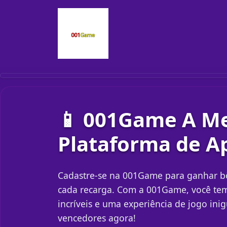
📱 001Game A M
Plataforma de A
Cadastre-se na 001Game para ganhar b
cada recarga. Com a 001Game, você te
incríveis e uma experiência de jogo inig
vencedores agora!