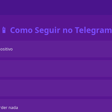
📱 Como Seguir no Telegram
ositivo
erder nada