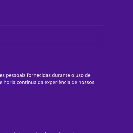
es pessoais fornecidas durante o uso de
elhoria contínua da experiência de nossos